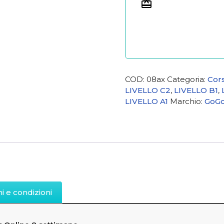
COD:
08ax
Categoria:
Cors
LIVELLO C2
,
LIVELLO B1
,
LIVELLO A1
Marchio:
GoGoS
i e condizioni