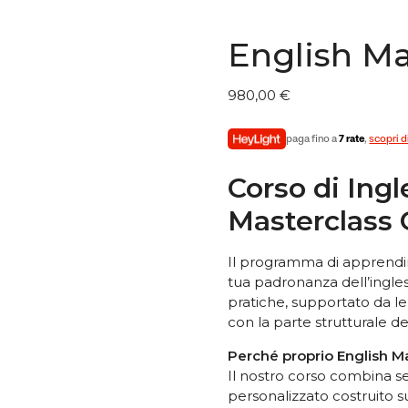
English Ma
980,00
€
paga fino a
7 rate
,
scopri d
Corso di Ingl
Masterclass 
Il programma di apprendim
tua padronanza dell’inglese
pratiche, supportato da l
con la parte strutturale de
Perché proprio English M
Il nostro corso combina s
personalizzato costruito 