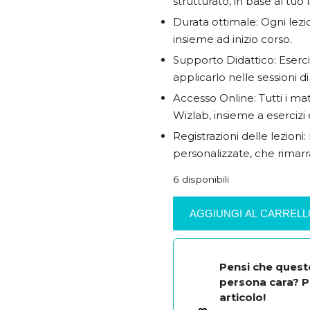
strutturato, in base al tuo l
Durata ottimale: Ogni lez
insieme ad inizio corso.
Supporto Didattico: Eserc
applicarlo nelle sessioni d
Accesso Online: Tutti i mat
Wizlab, insieme a esercizi 
Registrazioni delle lezioni:
personalizzate, che rimarra
6 disponibili
English
AGGIUNGI AL CARREL
Masterclass
8
settimane
quantità
Pensi che quest
persona cara? P
articolo!