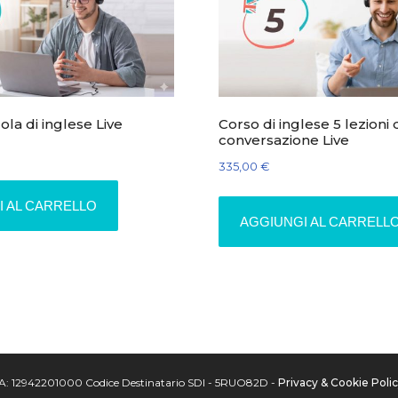
ola di inglese Live
Corso di inglese 5 lezioni 
conversazione Live
335,00
€
I AL CARRELLO
AGGIUNGI AL CARRELL
P.IVA: 12942201000 Codice Destinatario SDI - 5RUO82D -
Privacy & Cookie Poli