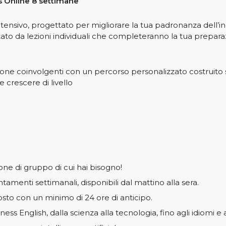
ss Online 8 settimane
nsivo, progettato per migliorare la tua padronanza dell’ingle
to da lezioni individuali che completeranno la tua preparazi
ione coinvolgenti con un percorso personalizzato costruito
 crescere di livello
ione di gruppo di cui hai bisogno!
untamenti settimanali, disponibili dal mattino alla sera.
 posto con un minimo di 24 ore di anticipo.
ess English, dalla scienza alla tecnologia, fino agli idiomi 