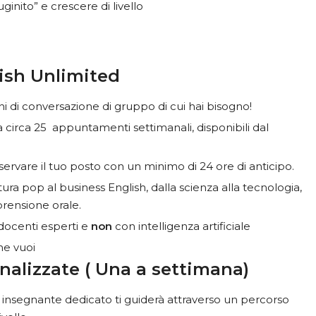
ginito” e crescere di livello
lish Unlimited
oni di conversazione di gruppo di cui hai bisogno!
 tra circa 25 appuntamenti settimanali, disponibili dal
riservare il tuo posto con un minimo di 24 ore di anticipo.
ura pop al business English, dalla scienza alla tecnologia,
prensione orale.
docenti esperti e
non
con intelligenza artificiale
he vuoi
onalizzate ( Una a settimana)
nsegnante dedicato ti guiderà attraverso un percorso