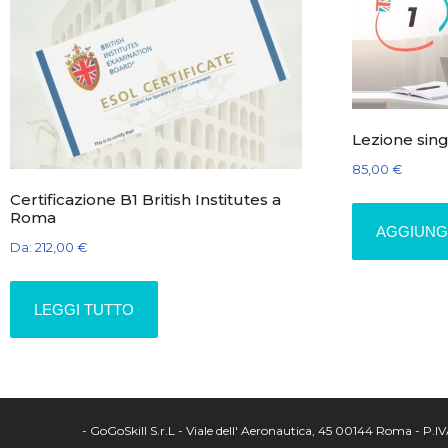
Lezione sing
85,00
€
Certificazione B1 British Institutes a
Roma
AGGIUNG
Da:
212,00
€
LEGGI TUTTO
- GoGoSkill S.r.L - Viale dell' Aeronautica, 45 00144 Roma - 