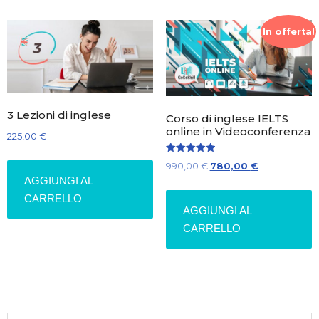
In offerta!
3 Lezioni di inglese
Corso di inglese IELTS
online in Videoconferenza
225,00
€
Valutato
Il
Il
990,00
€
780,00
€
5.00
su 5
AGGIUNGI AL
prezzo
prezzo
CARRELLO
originale
attuale
AGGIUNGI AL
era:
è:
CARRELLO
990,00 €.
780,00 €.