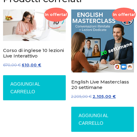
In offerta!
In offerta!
Corso di inglese 10 lezioni
Live Interattivo
Il
Il
670,00
€
610,00
€
prezzo
prezzo
originale
attuale
English Live Masterclass
AGGIUNGI AL
20 settimane
era:
è:
CARRELLO
670,00 €.
610,00 €.
Il
Il
2.205,00
€
2.105,00
€
prezzo
prezzo
originale
attuale
AGGIUNGI AL
era:
è:
CARRELLO
2.205,00 €.
2.105,00 €.