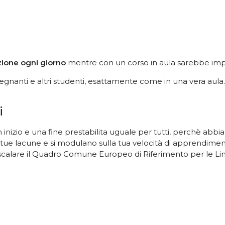
zione ogni giorno
mentre con un corso in aula sarebbe impo
egnanti e altri studenti, esattamente come in una vera aula.
i
nizio e una fine prestabilita uguale per tutti, perchè abbi
e tue lacune e si modulano sulla tua velocità di apprendimen
calare il Quadro Comune Europeo di Riferimento per le Li