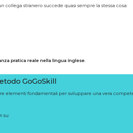
un collega straniero succede quasi sempre la stessa cosa:
nza pratica reale nella lingua inglese
.
metodo GoGoSkill
e elementi fondamentali per sviluppare una vera competen
i su: